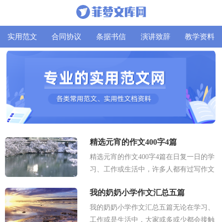
实用范文
合同协议
条据书信
演讲致辞
教学资料
精选元宵的作文400字4篇
精选元宵的作文400字4篇在日复一日的学
习、工作或生活中，许多人都有过写作文
的经历，对作文都不陌生吧，作文是由文
我的奶奶小学作文汇总五篇
字组成，经过人的思想考虑，通过语...
我的奶奶小学作文汇总五篇无论在学习、
工作或是生活中，大家或多或少都会接触