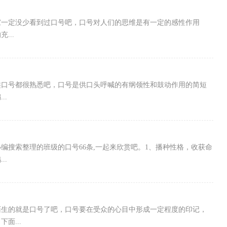
家一定没少看到过口号吧，口号对人们的思维是有一定的感性作用
...
类口号都很熟悉吧，口号是供口头呼喊的有纲领性和鼓动作用的简短
..
编搜索整理的班级的口号66条,一起来欣赏吧。1、播种性格，收获命
..
陌生的就是口号了吧，口号要在受众的心目中形成一定程度的印记，
面...