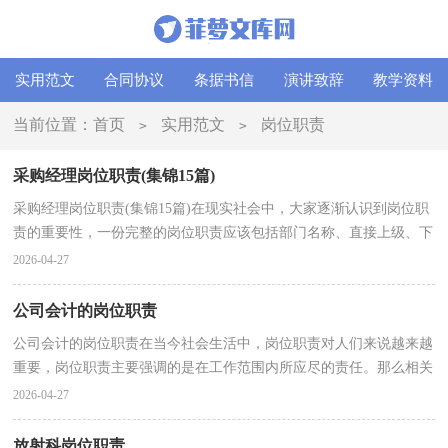
实用范文
合同协议
条据书信
演讲致辞
教学资料
当前位置：
首页
实用范文
岗位职责
>
>
采购经理岗位职责(集锦15篇)
采购经理岗位职责(集锦15篇)在现实社会中，大家逐渐认识到岗位职
责的重要性，一份完整的岗位职责应该包括部门名称、直接上级、下
属部门、管理权限、管理职能、主要职责等。大家...
2026-04-27
公司会计的岗位职责
公司会计的岗位职责在当今社会生活中，岗位职责对人们来说越来越
重要，岗位职责主要强调的是在工作范围内所应尽的责任。那么相关
的岗位职责到底是怎么制定的呢？以下是小编为大家...
2026-04-27
放射科岗位职责