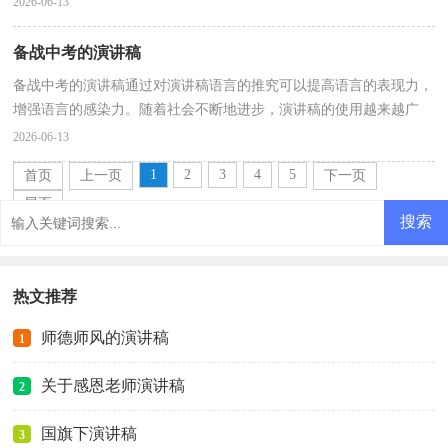
2026-06-13
备战中考的演讲稿
备战中考的演讲稿通过对演讲稿语言的推究可以提高语言的表现力，
增强语言的感染力。随着社会不断地进步，演讲稿的使用越来越广
泛，如何写一份恰当的演讲稿呢？以下是小编收集整理的...
2026-06-13
1
2
3
4
5
首页
上一页
下一页
尾页
热文推荐
师德师风的演讲稿
1
关于感恩老师演讲稿
2
国旗下演讲稿
3