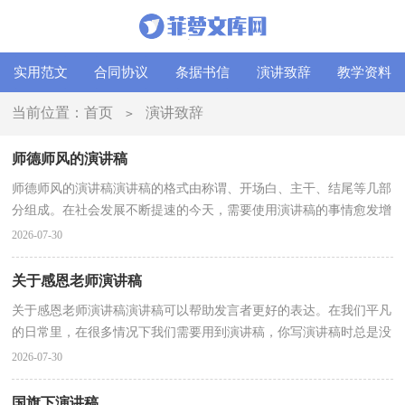
实用范文
合同协议
条据书信
演讲致辞
教学资料
当前位置：
首页
演讲致辞
>
师德师风的演讲稿
师德师风的演讲稿演讲稿的格式由称谓、开场白、主干、结尾等几部
分组成。在社会发展不断提速的今天，需要使用演讲稿的事情愈发增
多，写起演讲稿来就毫无头绪？下面是小编帮大家整...
2026-07-30
关于感恩老师演讲稿
关于感恩老师演讲稿演讲稿可以帮助发言者更好的表达。在我们平凡
的日常里，在很多情况下我们需要用到演讲稿，你写演讲稿时总是没
有新意？以下是小编整理的关于感恩老师演讲稿，欢迎...
2026-07-30
国旗下演讲稿