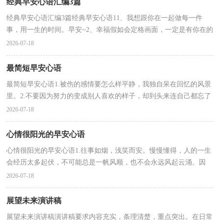
经典早安心语汇编3篇
经典早安心语汇编3篇经典早安心语11、我想跟你在一起做每一件
事，用一生的时间。早安~2、幸福假如会定格画面，一定是有你在的
瞬间。早安~3、今天属于你，你的山峰在等着你去征服，...
2026-07-18
最简短早安心语
最简短早安心语1.被伤的感情要怎么样平静，我独自呆在回忆的风景
里。2.不要因为努力的变成别人喜欢的样子，却到头来连自己都忘了
真实的自己。3.成熟，不是学会表达，而是学会咽下，当...
2026-07-18
心情很阳光的早安心语
心情很阳光的早安心语1.往事如烟，浅笑而安。慢慢懂得，人的一生
会经历太多起伏，不可能总是一帆风顺，也不会永远风起云涌。因
此，千帆过后，要学会坚强，学会忍耐，学会从容!顺境时，多一
2026-07-18
份...
展望未来演讲稿
展望未来演讲稿演讲稿要求内容充实，条理清楚，重点突出。在日常