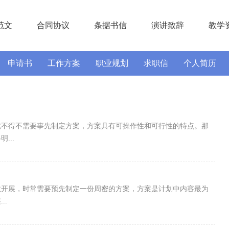
范文
合同协议
条据书信
演讲致辞
教学
申请书
工作方案
职业规划
求职信
个人简历
实习报告
述职报告
就不得不需要事先制定方案，方案具有可操作性和可行性的特点。那
...
效开展，时常需要预先制定一份周密的方案，方案是计划中内容最为
..