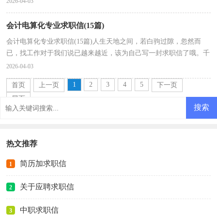
2026-04-03
会计电算化专业求职信(15篇)
会计电算化专业求职信(15篇)人生天地之间，若白驹过隙，忽然而
已，找工作对于我们说已越来越近，该为自己写一封求职信了哦。千
万不能认为求职信随便应付就可以喔，以下是小编为大家整...
2026-04-03
1
2
3
4
5
首页
上一页
下一页
尾页
热文推荐
简历加求职信
1
关于应聘求职信
2
中职求职信
3