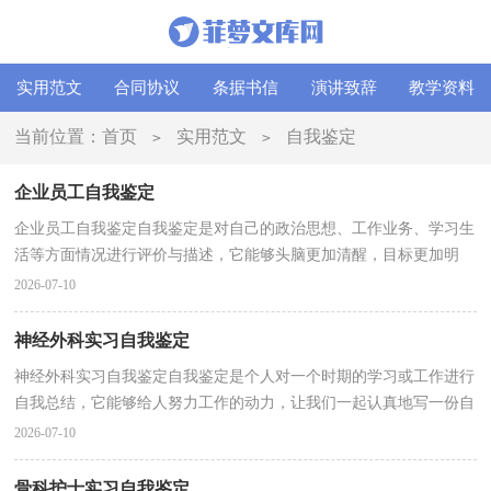
实用范文
合同协议
条据书信
演讲致辞
教学资料
当前位置：
首页
实用范文
自我鉴定
>
>
企业员工自我鉴定
企业员工自我鉴定自我鉴定是对自己的政治思想、工作业务、学习生
活等方面情况进行评价与描述，它能够头脑更加清醒，目标更加明
确，我想我们需要写一份自我鉴定了吧。自我鉴定你想...
2026-07-10
神经外科实习自我鉴定
神经外科实习自我鉴定自我鉴定是个人对一个时期的学习或工作进行
自我总结，它能够给人努力工作的动力，让我们一起认真地写一份自
我鉴定吧。我们该怎么去写自我鉴定呢？以下是小编...
2026-07-10
骨科护士实习自我鉴定