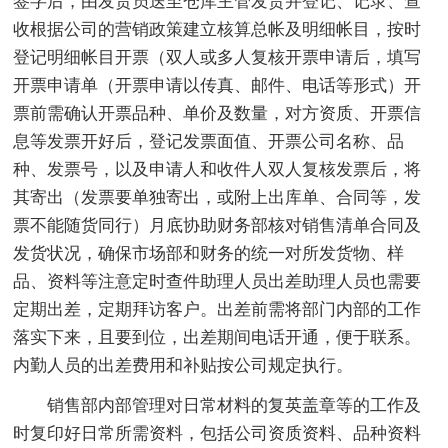
签字后，由发货员送至仓库主管发货并登记、记录、查
收根据公司的营销政策建立核算总帐及明细帐目，按时
登记明细帐目开票（双人或多人复核开票申请后，填写
开票申请单（开票申请以传真、邮件、电话等形式）开
票前需确认开票品种、单价及数量，对方资质、开票信
息等发票开好后，登记发票面值、开票公司名称、品
种、发票号，以及申请人和收件人双人复核发票后，将
其寄出（发票要单独寄出，或附上出库单、合同等，发
票不能随货同行）月底协助财务部核对销售清单合同及
发货状况，确保市场部和财务的统一对所发货物、样
品、资料等注意定时查件助理人员出差助理人员也需要
定期出差，定期拜访客户。出差前需将部门内部的工作
落实下来，且要到位，出差期间电话开通，便于联系。
内勤人员的出差费用和补贴按公司规定执行。
销售部内部管理对日常材料的复英盖章等的工作及
时复印好日常所需资料，包括公司资质资料、品种资料