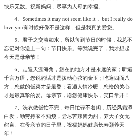
快乐无数。祝新妈妈，尽享为人母的幸福。
4、Sometimes it may not seem like it， but I really do
love you有时候好像不是这样，但是我真的爱您。
5、君子之交淡如水，所以每到节日的时候，我总不
忘记对你送上一句：节日快乐。等我说完了，我才想起
今天是母亲节！
6、走遍天涯海角，您在的地方才是永远的家；听遍
千言万语，您说的话才是拨动心弦的金玉；吃遍四面八
方，您做的饭菜才是最香；看遍人情冷暖，您给的关心
才是最真挚的爱。母亲节，愿您健康快乐，笑口常开！
7、洗衣做饭忙不完，每日忙碌不着闲，历经风霜添
白发，勤劳持家不知烦，尝尽苦辣皆为甜，养大子女无
怨言。在母亲节的日子里，祝福妈妈健康长寿颐养天
年！