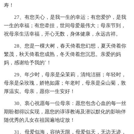
寿！
27、有您关心，是我一生的幸运；有您爱护，是我
一生的幸福；有您牵挂，世间母爱最伟大；母亲节到，
祝母亲生活幸福，开心无数，身体健康，永远吉祥。
28、您是一棵大树，春天倚着您幻想，夏天倚着你
繁茂，秋天倚着您成熟，冬天倚着您沉思。亲爱的妈
妈，感谢给予我的`！
29、年少时，母亲是朵茉莉，清纯洁丽；年轻时，
母亲是朵玫瑰，娇艳如露；年老时，母亲是朵山菊，敦
厚温实。母亲，愿你一生安好！
30、衷心祝愿每一位母亲：愿您包含心血的每一丝
期盼都得以实现，愿您的谆谆教诲及潜以默化的影响伴
随优秀的儿女在祖国遍地绽放！
31、母爱似海，容纳无限，母爱似天，无边无迹，