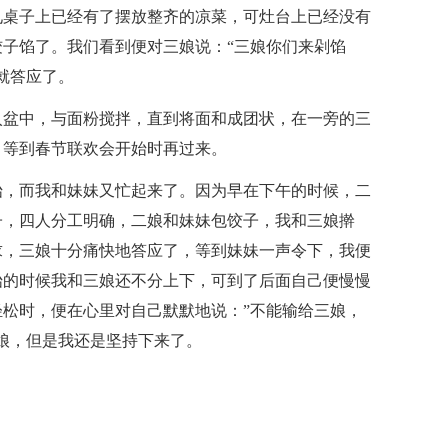
见桌子上已经有了摆放整齐的凉菜，可灶台上已经没有
子馅了。我们看到便对三娘说：“三娘你们来剁馅
就答应了。
入盆中，与面粉搅拌，直到将面和成团状，在一旁的三
，等到春节联欢会开始时再过来。
始，而我和妹妹又忙起来了。因为早在下午的时候，二
子，四人分工明确，二娘和妹妹包饺子，我和三娘擀
求，三娘十分痛快地答应了，等到妹妹一声令下，我便
始的时候我和三娘还不分上下，可到了后面自己便慢慢
松时，便在心里对自己默默地说：”不能输给三娘，
娘，但是我还是坚持下来了。