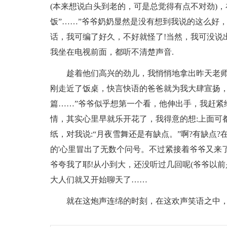
(本来想说白头到老的，可是总觉得有点不对劲)
饭”……”爷爷奶奶显然是没有想到我说的这么好，
话，我可编了好久，不好就怪了!当然，我可没说
我坐在电视前面，都听不清楚声音.
趁着他们高兴的劲儿，我悄悄地拿出昨天老师
刚走近了饭桌，快言快语的爸爸就为我大肆宣扬，
篇……”爷爷似乎想第一个看，他伸出手，我赶紧
情，其实心里早就乐开花了，我得意的想:上面可
纸，对我说:“月夜雪舞还是有缺点。”啊?有缺点
的'心里冒出了无数个问号。不过紧接着爷爷又来了
爷夸我了耶!从小到大，还没听过几回呢(爷爷以前
大人们就又开始聊天了……
就在这炮声连绵的时刻，在这欢声笑语之中