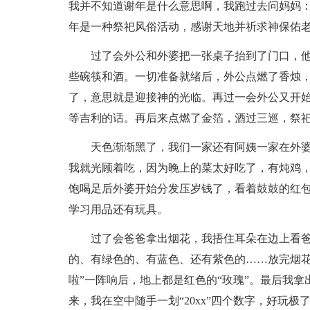
我并不知道谢年是什么意思啊，我跑过去问妈妈：
年是一种祭祀风俗活动，感谢天地并祈求神保佑老
过了会外公和外婆把一张桌子抬到了门口，
些碗筷和酒。一切准备就绪后，外公点燃了香烛
了，意思就是迎接神的光临。再过一会外公又开
等吉利的话。再后来点燃了金箔，酒过三巡，祭
天色渐渐黑了，我们一家还有阿姨一家在外
我就光顾着吃，因为晚上的菜太好吃了，有炖鸡
饱喝足后外婆开始分发压岁钱了，看着鼓鼓的红
学习用品还有玩具。
过了会爸爸拿出烟花，我捂住耳朵在边上看
的、有绿色的、有蓝色、还有紫色的……放完烟花，
啦”一阵响后，地上都是红色的“玫瑰”。最后我
来，我在空中随手一划“20xx”四个数字，好玩极