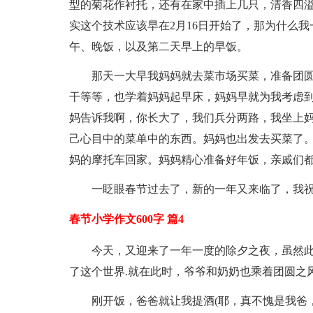
型的菊花作衬托，还有在家中插上几只，清香四溢
实这个技术应该早在2月16日开始了，那为什么
午、晚饭，以及第二天早上的早饭。
那天一大早我妈妈就去菜市场买菜，准备团
干等等，也学着妈妈起早床，妈妈早就为我考虑到
妈告诉我啊，你长大了，我们兵分两路，我坐上
己心目中的菜单中的东西。妈妈也出发去买菜了
妈的摩托车回家。妈妈精心准备好年饭，亲戚们
一眨眼春节过去了，新的一年又来临了，我
春节小学作文600字 篇4
今天，又迎来了一年一度的除夕之夜，虽然
了这个世界.就在此时，爷爷和奶奶也乘着团圆之风
刚开饭，爸爸就让我提酒(耶，真不愧是我爸，