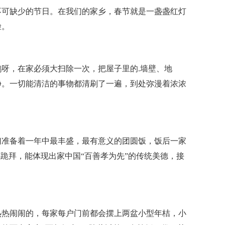
不可缺少的节日。在我们的家乡，春节就是一盏盏红灯
脸。
呀，在家必须大扫除一次，把屋子里的.墙壁、地
净。一切能清洁的事物都清刷了一遍，到处弥漫着浓浓
们准备着一年中最丰盛，最有意义的团圆饭，饭后一家
次跪拜，能体现出家中国“百善孝为先”的传统美德，接
热热闹闹的，每家每户门前都会摆上两盆小型年桔，小