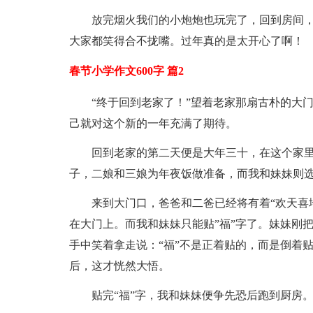
放完烟火我们的小炮炮也玩完了，回到房间
大家都笑得合不拢嘴。过年真的是太开心了啊！
春节小学作文600字 篇2
“终于回到老家了！”望着老家那扇古朴的大
己就对这个新的一年充满了期待。
回到老家的第二天便是大年三十，在这个家
子，二娘和三娘为年夜饭做准备，而我和妹妹则
来到大门口，爸爸和二爸已经将有着“欢天喜
在大门上。而我和妹妹只能贴”福”字了。妹妹刚把
手中笑着拿走说：“福”不是正着贴的，而是倒着
后，这才恍然大悟。
贴完“福”字，我和妹妹便争先恐后跑到厨房