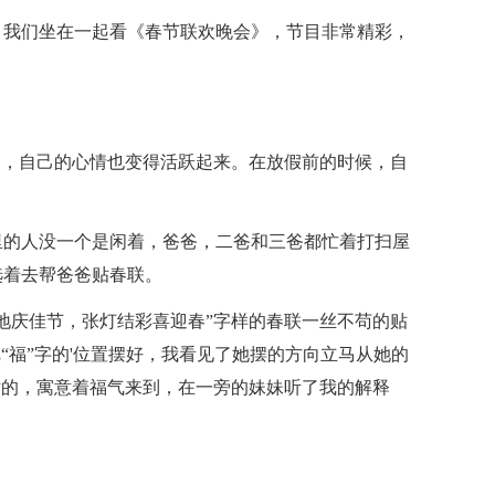
，我们坐在一起看《春节联欢晚会》，节目非常精彩，
门，自己的心情也变得活跃起来。在放假前的时候，自
里的人没一个是闲着，爸爸，二爸和三爸都忙着打扫屋
选着去帮爸爸贴春联。
地庆佳节，张灯结彩喜迎春”字样的春联一丝不苟的贴
“福”字的'位置摆好，我看见了她摆的方向立马从她的
贴的，寓意着福气来到，在一旁的妹妹听了我的解释
。