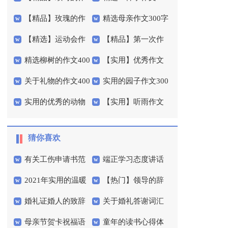
【精品】玫瑰的作
精选母亲作文300字
文300字锦集8篇
字四篇
【精选】运动会作
【精品】第一次作
文300字四篇
3篇
精选柳树的作文400
【实用】优秀作文
文600字集锦九篇
文300字4篇
关于礼物的作文400
实用的园子作文300
字三篇
600字9篇
实用的优秀的动物
【实用】听雨作文
字汇总五篇
字3篇
作文300字3篇
300字3篇
猜你喜欢
有关工伤申请书范
端正学习态度讲话
2021年实用的温暖
【热门】领导的辞
文六篇
稿
婚礼证婚人的致辞
关于婚礼答谢词汇
的晚安心语微信71句
职报告4篇
母亲节贺卡祝福语
童年的读书心得体
范文（通用7篇）
编五篇