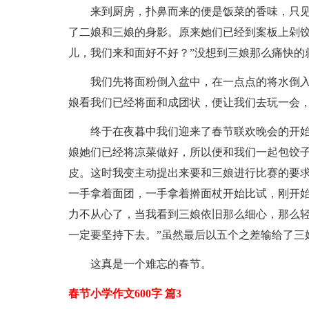
来到厨房，扑鼻而来的便是饭菜的香味，只
了二娘和三娘的身影。原来她们已经到案板上剁饺
儿，我们来和面好不好？”没想到三娘那么痛快的
我们先将面粉倒入盆中，在一点点的将水倒
娘看我们已经将面和成团状，便让我们去玩一会
终于在夜暮中我们迎来了春节联欢晚会的开
娘她们已经将凉菜做好，所以便和我们一起包饺
皮。这时我变主动提出来要和三娘进行比赛的要
一手拿着面团，一手拿着擀面杖开始比试，刚开
力不从心了，当我看到三娘依旧那么细心，那么轻
一定要坚持下去。”虽然最后以五个之差输给了三
这真是一个难忘的春节。
春节小学作文600字 篇3