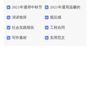
2021年通用中秋节
2021年通用温馨的
会
演讲致辞
观后感
祝贺词汇总54条
晚安心语语录40句
社会实践报告
工程合同
写作素材
实用范文