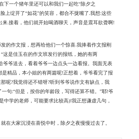
，在下一个猪年里还可以和我们一起吃“除夕之
脸上绽开了“如花”的笑容，都合不拢嘴了.我想:这些
出来.接着，他们就开始喝酒聊天，声音是震耳欲聋啊!
发的作文报，想再给他们一个惊喜.我捧着作文报刚
“这是佳玉在的作文班发行的报纸，她的有两
给爷爷送去，看着爷爷一边点头一边看报。我面无表
都是精品，本小姐的有两篇呢!正想着，爷爷看完了报
?在那呢?我觉得还不错呀?听到爷爷说作文有缺点，我
一句:“但是，按你的年龄段，写得还算不错。”耶!爷
是中学的老师，可能要求比较高)!我正想谦虚几句，
，就在大家沉浸在喜悦中时，除夕之夜慢慢过去了。