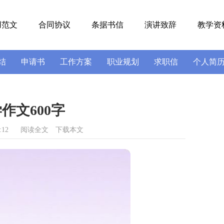
用范文
合同协议
条据书信
演讲致辞
教学资
结
申请书
工作方案
职业规划
求职信
个人简
号
导游词
实习报告
述职报告
作文600字
:12
阅读全文
下载本文