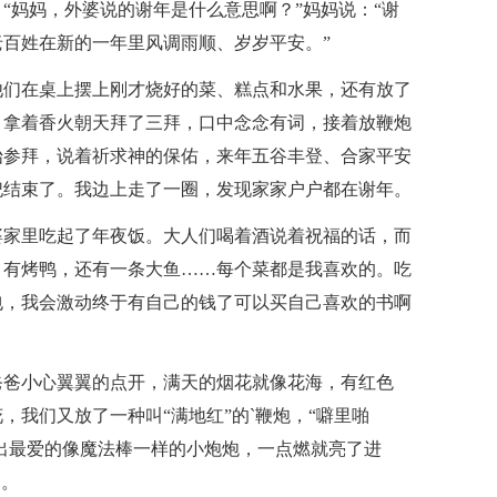
“妈妈，外婆说的谢年是什么意思啊？”妈妈说：“谢
百姓在新的一年里风调雨顺、岁岁平安。”
他们在桌上摆上刚才烧好的菜、糕点和水果，还有放了
，拿着香火朝天拜了三拜，口中念念有词，接着放鞭炮
始参拜，说着祈求神的保佑，来年五谷丰登、合家平安
祀结束了。我边上走了一圈，发现家家户户都在谢年。
婆家里吃起了年夜饭。大人们喝着酒说着祝福的话，而
，有烤鸭，还有一条大鱼……每个菜都是我喜欢的。吃
包，我会激动终于有自己的钱了可以买自己喜欢的书啊
爸爸小心翼翼的点开，满天的烟花就像花海，有红色
我们又放了一种叫“满地红”的`鞭炮，“噼里啪
拿出最爱的像魔法棒一样的小炮炮，一点燃就亮了进
了。