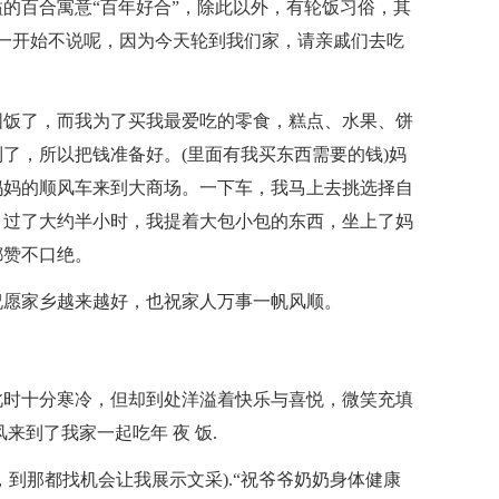
的百合寓意“百年好合”，除此以外，有轮饭习俗，其
我一开始不说呢，因为今天轮到我们家，请亲戚们去吃
圆饭了，而我为了买我最爱吃的零食，糕点、水果、饼
了，所以把钱准备好。(里面有我买东西需要的钱)妈
妈妈的顺风车来到大商场。一下车，我马上去挑选择自
。过了大约半小时，我提着大包小包的东西，坐上了妈
都赞不口绝。
祝愿家乡越来越好，也祝家人万事一帆风顺。
此时十分寒冷，但却到处洋溢着快乐与喜悦，微笑充填
来到了我家一起吃年 夜 饭.
到那都找机会让我展示文采).“祝爷爷奶奶身体健康