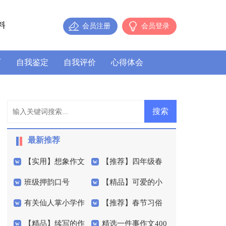
料
会员注册
会员登录
历
自我鉴定
自我评价
心得体会
最新推荐
【实用】想象作文
【推荐】四年级春
班级押韵口号
【精品】可爱的小
400字集合6篇
天作文300字汇总10篇
有关仙人掌小学作
【推荐】春节习俗
学作文合集7篇
【精品】续写的作
精选一件事作文400
文五篇
作文600字3篇