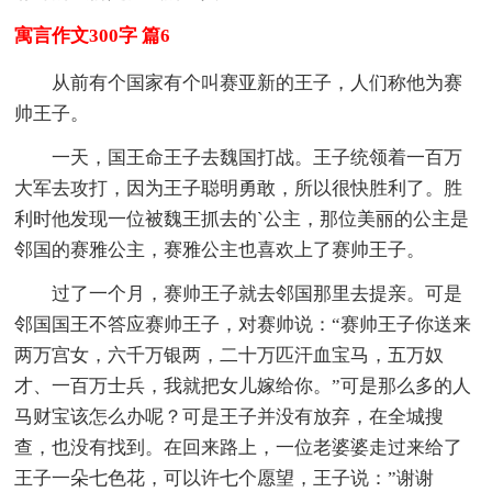
寓言作文300字 篇6
从前有个国家有个叫赛亚新的王子，人们称他为赛
帅王子。
一天，国王命王子去魏国打战。王子统领着一百万
大军去攻打，因为王子聪明勇敢，所以很快胜利了。胜
利时他发现一位被魏王抓去的`公主，那位美丽的公主是
邻国的赛雅公主，赛雅公主也喜欢上了赛帅王子。
过了一个月，赛帅王子就去邻国那里去提亲。可是
邻国国王不答应赛帅王子，对赛帅说：“赛帅王子你送来
两万宫女，六千万银两，二十万匹汗血宝马，五万奴
才、一百万士兵，我就把女儿嫁给你。”可是那么多的人
马财宝该怎么办呢？可是王子并没有放弃，在全城搜
查，也没有找到。在回来路上，一位老婆婆走过来给了
王子一朵七色花，可以许七个愿望，王子说：”谢谢