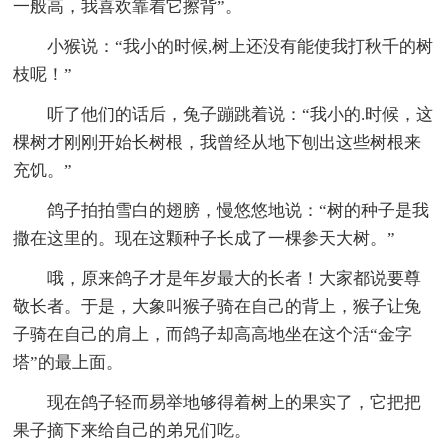
一般高，我喜欢靠着它擦背”。
小猴说：“我小的时候,树上还没有能使我打秋千的树
枝呢！”
听了他们的话后，兔子蹦跳着说：“我小的.时候，这
棵树才刚刚开始长树根，我曾经从地下刨出这些树根来
充饥。”
鸽子拍拍雪白的翅膀，慢悠悠地说：“树的种子是我
撒在这里的。现在这颗种子长成了一棵参天大树。”
哦，原来鸽子才是年岁最大的长者！大家都说要尊
敬长者。于是，大象叫猴子骑在自己的背上，猴子让兔
子骑在自己的肩上，而鸽子却高高地坐在这个活“金字
塔”的最上面。
现在鸽子轻而易举地够得着树上的果实了，它把把
果子摘下来给自己的弟兄们吃。