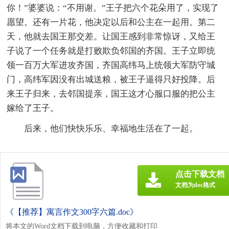
你！”婆婆说：“不用谢。”王子把六个花朵用了，实现了
愿望。还有一片花，他决定以后和公主在一起用。第二
天，他就去国王那交差。让国王感到非常惊讶，又给王
子说了一个任务就是打败欺负邻国的齐国。王子立即统
领一百万大军进攻齐国，齐国高纬马上统领大军防守城
门，高纬军因没有出城送粮，被王子逼得只好投降。后
来王子归来，去邻国提亲，国王这才心服口服的把公主
嫁给了王子。
后来，他们快快乐乐、幸福地生活在了一起。
点击下载文档
文档为doc格式
《【推荐】寓言作文300字六篇.doc》
将本文的Word文档下载到电脑，方便收藏和打印