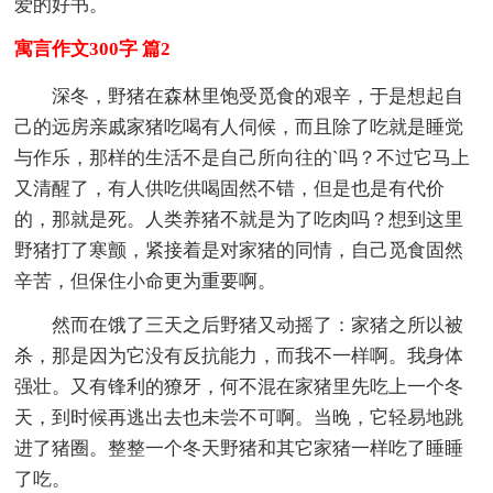
爱的好书。
寓言作文300字 篇2
深冬，野猪在森林里饱受觅食的艰辛，于是想起自
己的远房亲戚家猪吃喝有人伺候，而且除了吃就是睡觉
与作乐，那样的生活不是自己所向往的`吗？不过它马上
又清醒了，有人供吃供喝固然不错，但是也是有代价
的，那就是死。人类养猪不就是为了吃肉吗？想到这里
野猪打了寒颤，紧接着是对家猪的同情，自己觅食固然
辛苦，但保住小命更为重要啊。
然而在饿了三天之后野猪又动摇了：家猪之所以被
杀，那是因为它没有反抗能力，而我不一样啊。我身体
强壮。又有锋利的獠牙，何不混在家猪里先吃上一个冬
天，到时候再逃出去也未尝不可啊。当晚，它轻易地跳
进了猪圈。整整一个冬天野猪和其它家猪一样吃了睡睡
了吃。