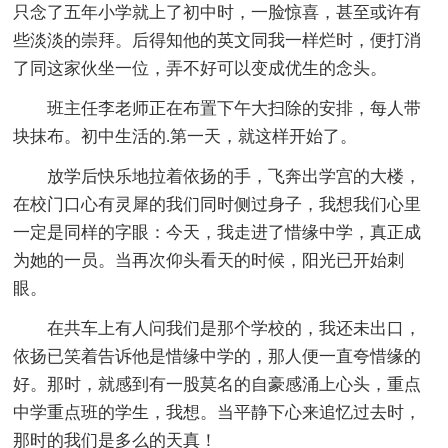
只念了五年小学就上了初中时，一脸惊喜，甚至或许有
些淡淡的崇拜。后得知他的英文同我一样烂时，便打消
了同这家伙坐一位，弄不好可以变成优生的念头。
班主任李老师正在布置下午大扫除的安排，每人带
块抹布。初中生活的.第一天，就这样开始了。
放学后快乐地拉着依扬的手，飞奔出学宫的大楼，
在校门口心有灵犀的我们同时侧过身子，我想我们心里
一定是同样的字眼：今天，我走进了惜缘中学，真正成
为她的一员。当再次仰头看天的时候，阳光已开始刺
眼。
在共车上有人问我们是那个学校的，我还未出口，
依扬已笑着告诉他是惜缘中学的，那人便一直夸惜缘的
好。那时，就感到有一股莫名的自豪感涌上心头，重点
中学重点班的学生，我想。当平静下心来追忆过去时，
那时的我们是多么的天真！