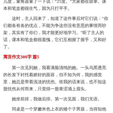
几度，量角器量了一下说：“25度。”大家都在鼓掌。课
本和笔盒都很生气，因为只打平手。
这时，主人回来了，知道了这件事后对它们说：“你
们都各有各的优点，不能为争这些没有意思的事情而吵
架，其实有了你们，我才能更好地学习。”听了主人的
话，课本和笔盒都很羞愧，它们互相握了握手，又和好
了。
寓言作文300字 篇5
第一次见到她，我看满脸清纯的她。一头乌黑透亮
的长发下衬托着娇好的面容，但不知为何，我的感觉
里，她总是带着浅淡的忧伤。依我的话来说，也不知这
股忧伤从何而来，只觉得一股青涩涌上眉头。
她坐前排，我做后排。第一次见面，我们无语。
同桌是一个穿嫩米色上衣的矮个子男孩，当得知他