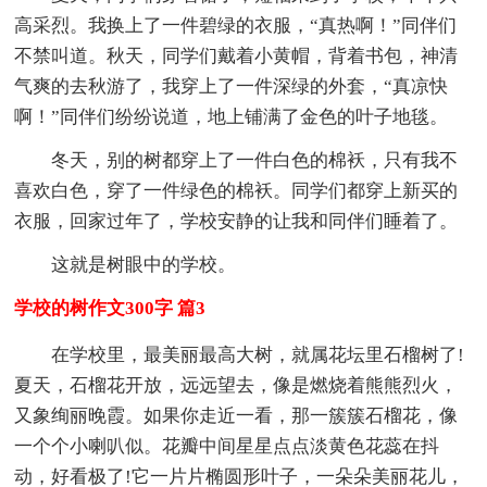
高采烈。我换上了一件碧绿的衣服，“真热啊！”同伴们
不禁叫道。秋天，同学们戴着小黄帽，背着书包，神清
气爽的去秋游了，我穿上了一件深绿的外套，“真凉快
啊！”同伴们纷纷说道，地上铺满了金色的叶子地毯。
冬天，别的树都穿上了一件白色的棉袄，只有我不
喜欢白色，穿了一件绿色的棉袄。同学们都穿上新买的
衣服，回家过年了，学校安静的让我和同伴们睡着了。
这就是树眼中的学校。
学校的树作文300字 篇3
在学校里，最美丽最高大树，就属花坛里石榴树了!
夏天，石榴花开放，远远望去，像是燃烧着熊熊烈火，
又象绚丽晚霞。如果你走近一看，那一簇簇石榴花，像
一个个小喇叭似。花瓣中间星星点点淡黄色花蕊在抖
动，好看极了!它一片片椭圆形叶子，一朵朵美丽花儿，