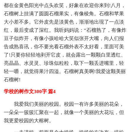
都在金黄色阳光中点头欢笑，好象在欢迎你来到!八月，
石榴树上挂满了圆圆石榴果实，有像棱角。石榴和苹果
大小差不多。它外皮先是淡黄色，渐渐地出现了一点淡
红，最后变成了深红。我听妈妈说：“石榴熟了，有像炸
豆子似炸开，有像小孩哈哈大笑似张开大嘴，向人们报
告成熟喜讯，你不要光看石榴外表不太好看，里面可美
了!只要你轻轻地剥开它皮，就会露出一颗颗白里透红、
亮晶晶、水灵灵、珍珠似粒粒，取下一颗丢进嘴里，轻
轻一嚼，就觉得果汁四溢。石榴树真美啊!我爱这颗美丽
石榴树!
学校的树作文300字 篇4
我爱我们美丽的校园。校园一有许多美丽的花朵，
一朵朵一簇簇汇聚在一起，就像一个美丽的大花坛，但
我更爱校园的大榕树。