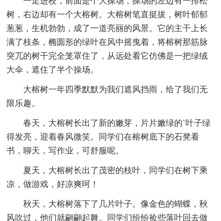
一走进校，前面是个大操场，操场的左边有一排松
树，右边却有一个大榕树。大榕树笔直挺拔，树叶郁郁
葱葱，生机勃勃，成了一道亮丽的风景。它的主干上长
满了枝条，椭圆形的绿叶在风中摇曳着，将榕树那筋脉
突兀的树干完全笼罩住了，从远处看它仿佛是一把绿绒
大伞，遮住了半个操场。
大榕树一年四季默默为我们遮风挡雨，给了我们无
限乐趣。
春天，大榕树长出了新的嫩芽，片片嫩绿的`叶子绿
得发亮，迎着春风微笑。同学们在榕树底下的石凳看
书，聊天，写作业，可舒服呢。
夏天，大榕树长出了茂密的枝叶，同学们在树下乘
凉，做游戏，好凉爽呵！
秋天，大榕树落下了几片叶子。像金色的蝴蝶，秋
风吹过，他们就翩翩起舞。同学们纷纷捡些落叶回去做