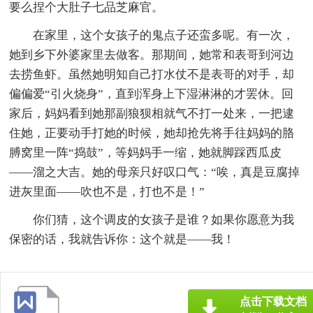
要么捏个大肚子七品芝麻官。
在家里，这个女孩子的鬼点子还蛮多呢。有一次，
她到乡下外婆家里去做客。那期间，她常和表哥到河边
去捞鱼虾。虽然她明知自己打水仗不是表哥的对手，却
偏偏爱“引火烧身”，直到浑身上下湿淋淋的才罢休。回
家后，妈妈看到她那副狼狈相就气不打一处来，一把逮
住她，正要动手打她的时候，她却抢先将手往妈妈的胳
膊窝里一阵“捣鼓”，等妈妈手一缩，她就脚踩西瓜皮
——溜之大吉。她的母亲只好叹口气：“唉，真是豆腐掉
进灰里面——吹也不是，打也不是！”
你们猜，这个调皮的女孩子是谁？如果你愿意为我
保密的话，我就告诉你：这个就是——我！
点击下载文档