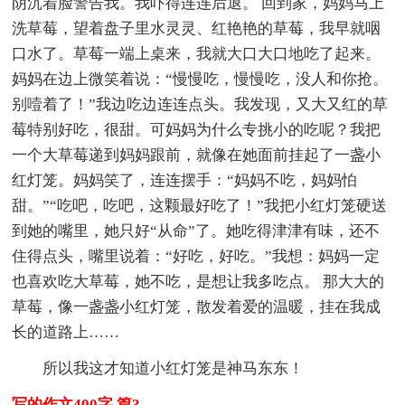
阴沉着脸警告我。我吓得连连后退。 回到家，妈妈马上
洗草莓，望着盘子里水灵灵、红艳艳的草莓，我早就咽
口水了。草莓一端上桌来，我就大口大口地吃了起来。
妈妈在边上微笑着说：“慢慢吃，慢慢吃，没人和你抢。
别噎着了！”我边吃边连连点头。我发现，又大又红的草
莓特别好吃，很甜。可妈妈为什么专挑小的吃呢？我把
一个大草莓递到妈妈跟前，就像在她面前挂起了一盏小
红灯笼。妈妈笑了，连连摆手：“妈妈不吃，妈妈怕
甜。”“吃吧，吃吧，这颗最好吃了！”我把小红灯笼硬送
到她的嘴里，她只好“从命”了。她吃得津津有味，还不
住得点头，嘴里说着：“好吃，好吃。”我想：妈妈一定
也喜欢吃大草莓，她不吃，是想让我多吃点。 那大大的
草莓，像一盏盏小红灯笼，散发着爱的温暖，挂在我成
长的道路上……
所以我这才知道小红灯笼是神马东东！
写的作文400字 篇3