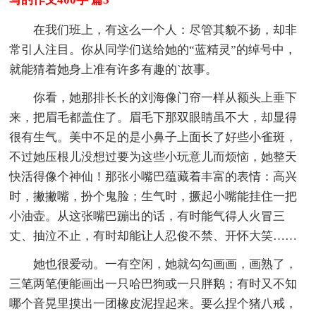
在我们班上，有这么一个人：尽管其貌不扬，却非
常引人注目。你从同学们送给她的“蓝精灵”的绰号中，
就能猜着她身上准有许多有趣的`故事。
你看，她那排长长的刘海像门帘一样从额头上垂下
来，把眉毛都盖住了。眉毛下那双眼睛虽不大，却显得
很有生气。美中不足的是小鼻子上面长了好些小雀斑，
不过她压根儿没想过要为这些小玩意儿而烦恼，她整天
快活得像个神仙！那张小嘴巴蕴藏着丰富的表情：高兴
时，撇撇嘴，扮个鬼脸；生气时，撅起小嘴能挂住一把
小油壶。从这张嘴巴蹦出的话，有时能气得人火冒三
丈、抽泣不止，有时却能让人忍俊不禁、开怀大笑……
她也很爱动。一有空闲，她就勾勾画画，画熟了，
三笔两笔便能画出一只哈巴狗或一只胖鹅；有时又不知
哪个音晃里摸出一团橡皮泥捏起来。要么捏个猪八戒，