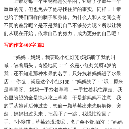
上帝对每一个生物都是公平的，它给了小蜗牛一个
重重的壳，但也免去了他寻找住所的事实。同样，上帝
也给了我们同样的脑子和身体。为什么人和人之间会有
不同的差异呢？是不是我们自己不够努力呢？所以让我
们从现在开始，依靠自己的努力，成为更好的自己吧！
写的作文400字 篇2
“妈妈，妈妈，我要吃小红灯笼!妈妈听了我的叫
喊，皱着眉头，奇怪地问：“什么是小红灯笼呀4岁的
我，还不知道那种水果的名字，只好拽着妈妈进了水果
店：“你瞧，就是这个小红灯笼！”妈妈笑了：“哦，原来
是草莓呀。 妈妈一手拎着草莓，一手拉着我往家走。我
心里盼望的全是快点吃上草莓，于是趁妈妈不注意，我
的手从她背后伸过去，想偷一颗草莓出来先解解馋。突
然，妈妈扭过头来，把我吓了一跳，我慌忙缩回了
手。“小馋猫，草莓还没洗呢，吃了会不舒服的`！”妈妈