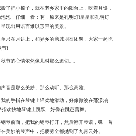
我搬了把小椅子，就在老乡家里的阳台上，吃着月饼，
泡泡，仔细一看：啊，原来是孔明灯!星星和孔明灯
，呈现出用语言难以形容的美景。
单单只在月饼上，和异乡的亲戚朋友团聚，大家一起吃
节!
节的心情依然像儿时那么迫切.....
的声音是那么美妙、那么动听、那么高雅。
我的手指在琴键上轻柔地滑动，好像微波在荡漾;有
手指欢快地琴键上跳跃，好像在跳芭蕾舞。
在钢琴前面，把我的钢琴打开，然后翻开琴谱，弹一首
醉在美妙的琴声中，把疲劳全都抛到了九霄云外。