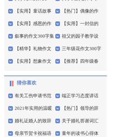
【实用】童话故事
【热门】偶像的作
字3篇
作文3篇
【实用】感恩的作
【实用】一封信的
作文300字集合8篇
文300字三篇
叙事的作文300字集
祖父的园子教学设
文600字汇总8篇
作文300字合集7篇
【精华】礼物作文
三年级花作文300字
合10篇
计集锦15篇
【实用】想象作文
【推荐】四年级春
300字集锦8篇
4篇
400字集合6篇
天作文300字汇总10篇
猜你喜欢
有关工伤申请书范
端正学习态度讲话
2021年实用的温暖
【热门】领导的辞
文六篇
稿
婚礼证婚人的致辞
关于婚礼答谢词汇
的晚安心语微信71句
职报告4篇
母亲节贺卡祝福语
童年的读书心得体
范文（通用7篇）
编五篇