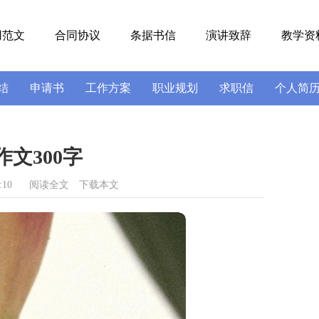
用范文
合同协议
条据书信
演讲致辞
教学资
结
申请书
工作方案
职业规划
求职信
个人简
号
导游词
实习报告
述职报告
文300字
:10
阅读全文
下载本文