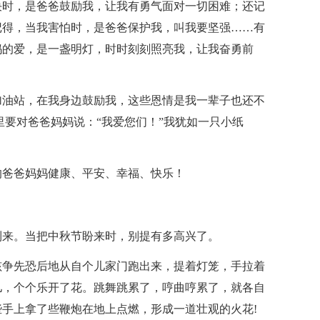
决时，是爸爸鼓励我，让我有勇气面对一切困难；还记
记得，当我害怕时，是爸爸保护我，叫我要坚强……有
妈的爱，是一盏明灯，时时刻刻照亮我，让我奋勇前
加油站，在我身边鼓励我，这些恩情是我一辈子也还不
里要对爸爸妈妈说：“我爱您们！”我犹如一只小纸
的爸爸妈妈健康、平安、幸福、快乐！
到来。当把中秋节盼来时，别提有多高兴了。
孩争先恐后地从自个儿家门跑出来，提着灯笼，手拉着
儿，个个乐开了花。跳舞跳累了，哼曲哼累了，就各自
手上拿了些鞭炮在地上点燃，形成一道壮观的火花!