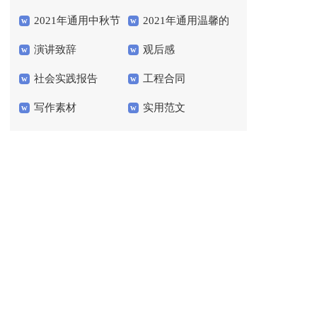
2021年通用中秋节
2021年通用温馨的
会
演讲致辞
观后感
祝贺词汇总54条
晚安心语语录40句
社会实践报告
工程合同
写作素材
实用范文