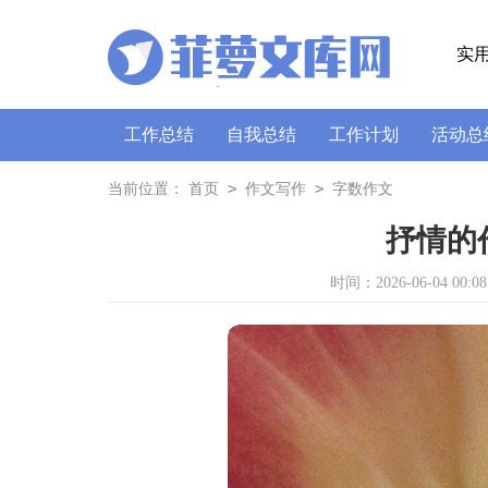
实
工作总结
自我总结
工作计划
活动总
策划书
讲话稿
广播稿
通讯稿
口
>
>
当前位置：
首页
作文写作
字数作文
抒情的作
时间：2026-06-04 00:08