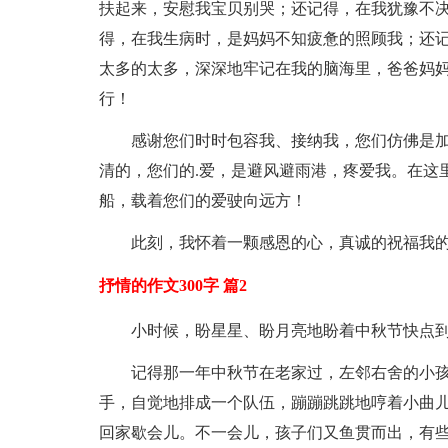
扶起来，安慰我宝贝别哭；还记得，在我犹豫不
得，在我生病时，是妈妈不知疲惫的照顾我；还
太多的太多，深深地牢记在我的脑海里，爸爸妈
行！
感谢您们时时包容我、接纳我，您们仿佛是
清的，您们的.爱，是避风避雨港，疼爱我。在这
船，载着您们的爱驶向远方！
此刻，我怀着一颗感恩的心，真诚的祝福我
抒情的作文300字 篇2
小时候，盼星星、盼月亮地盼着中秋节快点
记得那一年中秋节在老家过，左邻右舍的小
手，自觉地排成一个队伍，蹦蹦跳跳地哼着小曲
回家歇会儿。不一会儿，孩子们又鱼贯而出，有些