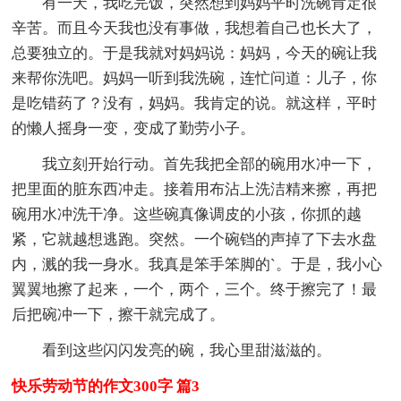
有一天，我吃完饭，突然想到妈妈平时洗碗肯定很
辛苦。而且今天我也没有事做，我想着自己也长大了，
总要独立的。于是我就对妈妈说：妈妈，今天的碗让我
来帮你洗吧。妈妈一听到我洗碗，连忙问道：儿子，你
是吃错药了？没有，妈妈。我肯定的说。就这样，平时
的懒人摇身一变，变成了勤劳小子。
我立刻开始行动。首先我把全部的碗用水冲一下，
把里面的脏东西冲走。接着用布沾上洗洁精来擦，再把
碗用水冲洗干净。这些碗真像调皮的小孩，你抓的越
紧，它就越想逃跑。突然。一个碗铛的声掉了下去水盘
内，溅的我一身水。我真是笨手笨脚的`。于是，我小心
翼翼地擦了起来，一个，两个，三个。终于擦完了！最
后把碗冲一下，擦干就完成了。
看到这些闪闪发亮的碗，我心里甜滋滋的。
快乐劳动节的作文300字 篇3