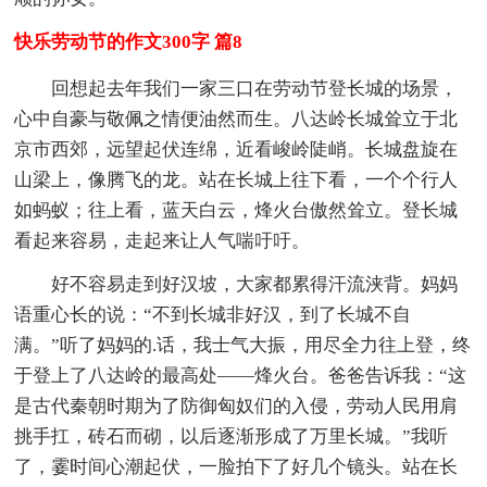
快乐劳动节的作文300字 篇8
回想起去年我们一家三口在劳动节登长城的场景，
心中自豪与敬佩之情便油然而生。八达岭长城耸立于北
京市西郊，远望起伏连绵，近看峻岭陡峭。长城盘旋在
山梁上，像腾飞的龙。站在长城上往下看，一个个行人
如蚂蚁；往上看，蓝天白云，烽火台傲然耸立。登长城
看起来容易，走起来让人气喘吁吁。
好不容易走到好汉坡，大家都累得汗流浃背。妈妈
语重心长的说：“不到长城非好汉，到了长城不自
满。”听了妈妈的.话，我士气大振，用尽全力往上登，终
于登上了八达岭的最高处——烽火台。爸爸告诉我：“这
是古代秦朝时期为了防御匈奴们的入侵，劳动人民用肩
挑手扛，砖石而砌，以后逐渐形成了万里长城。”我听
了，霎时间心潮起伏，一脸拍下了好几个镜头。站在长