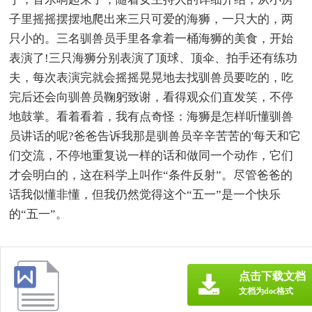
子里摇摇摆摆地爬出来三只可爱的海狮，一只大的，两
只小的。三名驯兽员手里各拿着一桶海狮的美食，开始
表演了!三只海狮分别表演了顶球、顶伞、拍手还有练功
夫，每次表演完就会摇摇晃晃地去找驯兽员要吃的，吃
完后还会向驯兽员鞠躬致谢，看得观众们直发笑，不停
地鼓掌。看着看着，我有点奇怪：海狮是怎样听懂驯兽
员讲话的呢?爸爸告诉我那是驯兽员辛辛苦苦的'每天和它
们交流，不停地重复说一样的话和做同一个动作，它们
才会明白的，这在科学上叫作“条件反射”。尽管爸爸的
话我似懂非懂，但我仍然觉得这个“五一”是一个快乐
的“五一”。
点击下载文档
文档为doc格式