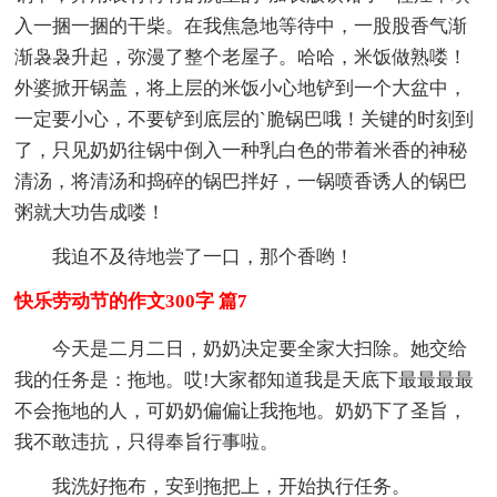
入一捆一捆的干柴。在我焦急地等待中，一股股香气渐
渐袅袅升起，弥漫了整个老屋子。哈哈，米饭做熟喽！
外婆掀开锅盖，将上层的米饭小心地铲到一个大盆中，
一定要小心，不要铲到底层的`脆锅巴哦！关键的时刻到
了，只见奶奶往锅中倒入一种乳白色的带着米香的神秘
清汤，将清汤和捣碎的锅巴拌好，一锅喷香诱人的锅巴
粥就大功告成喽！
我迫不及待地尝了一口，那个香哟！
快乐劳动节的作文300字 篇7
今天是二月二日，奶奶决定要全家大扫除。她交给
我的任务是：拖地。哎!大家都知道我是天底下最最最最
不会拖地的人，可奶奶偏偏让我拖地。奶奶下了圣旨，
我不敢违抗，只得奉旨行事啦。
我洗好拖布，安到拖把上，开始执行任务。