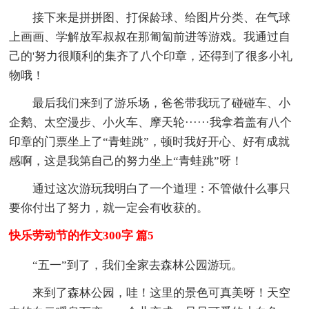
接下来是拼拼图、打保龄球、给图片分类、在气球
上画画、学解放军叔叔在那匍匐前进等游戏。我通过自
己的'努力很顺利的集齐了八个印章，还得到了很多小礼
物哦！
最后我们来到了游乐场，爸爸带我玩了碰碰车、小
企鹅、太空漫步、小火车、摩天轮······我拿着盖有八个
印章的门票坐上了“青蛙跳”，顿时我好开心、好有成就
感啊，这是我第自己的努力坐上“青蛙跳”呀！
通过这次游玩我明白了一个道理：不管做什么事只
要你付出了努力，就一定会有收获的。
快乐劳动节的作文300字 篇5
“五一”到了，我们全家去森林公园游玩。
来到了森林公园，哇！这里的景色可真美呀！天空