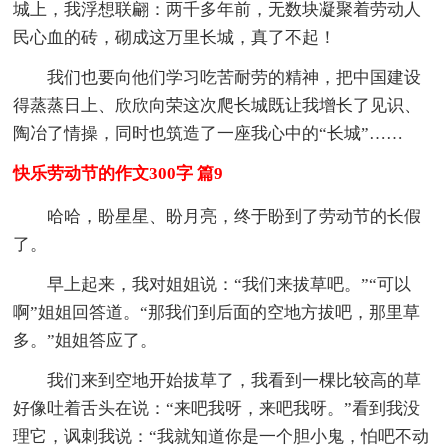
城上，我浮想联翩：两千多年前，无数块凝聚着劳动人
民心血的砖，砌成这万里长城，真了不起！
我们也要向他们学习吃苦耐劳的精神，把中国建设
得蒸蒸日上、欣欣向荣这次爬长城既让我增长了见识、
陶冶了情操，同时也筑造了一座我心中的“长城”……
快乐劳动节的作文300字 篇9
哈哈，盼星星、盼月亮，终于盼到了劳动节的长假
了。
早上起来，我对姐姐说：“我们来拔草吧。”“可以
啊”姐姐回答道。“那我们到后面的空地方拔吧，那里草
多。”姐姐答应了。
我们来到空地开始拔草了，我看到一棵比较高的草
好像吐着舌头在说：“来吧我呀，来吧我呀。”看到我没
理它，讽刺我说：“我就知道你是一个胆小鬼，怕吧不动