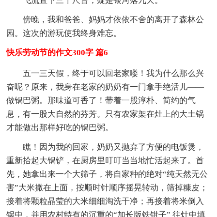
飞流直下三千尺台，疑是银河落九天。
傍晚，我和爸爸、妈妈才依依不舍的离开了森林公
园。这次的游玩使我终身难忘。
快乐劳动节的作文300字 篇6
五一三天假，终于可以回老家喽！我为什么那么兴
奋呢？原来，我身在老家的奶奶有一门拿手绝活儿——
做锅巴粥。那味道可香了！带着一股淳朴、简约的气
息，有一股大自然的芬芳。只有农家架在灶上的大土锅
才能做出那样好吃的锅巴粥。
瞧！因为我的回家，奶奶又抛弃了方便的电饭煲，
重新拾起大锅铲，在厨房里叮叮当当地忙活起来了。首
先，她拿出来一个大筛子，将自家种的绝对“纯天然无公
害”大米撒在上面，按顺时针顺序摇晃转动，筛掉糠皮；
接着将颗粒晶莹的大米细细淘洗干净；再接着将米倒入
锅中，并用农村特有的沉重的“加长版铁钳子” 往灶中填