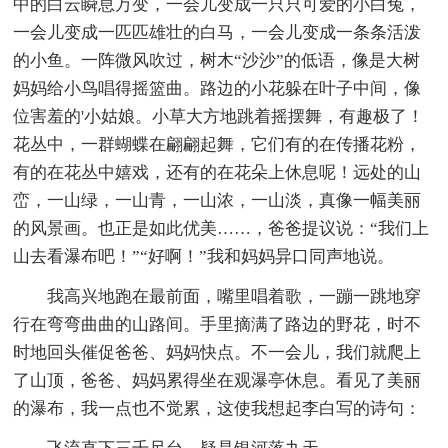
中的白云瞬息万变，一会儿变成一只只可爱的小白兔，
一会儿变成一匹匹雄壮的白马，一会儿变成一条条活泼
的小鱼。一阵微风吹过，树木“沙沙”的低语，像是大树
妈妈给小鸟唱得摇篮曲。路边的小花躲在叶子中间，像
位害羞的'小姑娘。小草大方地跳着摇摆舞，有趣极了！
花丛中，一群蝴蝶在翩翩起舞，它们有的在传播花粉，
有的在花丛中嬉戏，还有的在花朵上休息呢！远处的山
峦，一山绿，一山青，一山浓，一山淡，真像一幅美丽
的风景画。也正是如此优美……，爸爸提议说：“我们上
山去看瀑布吧！”“好啊！”我和妈妈异口同声地说。
我高兴地跑在最前面，嘴里唱着歌，一蹦一跳地穿
行在弯弯曲曲的山路间。手里摘满了路边的野花，时不
时地回头催促爸爸、妈妈快点。不一会儿，我们就爬上
了山顶，爸爸、妈妈累得坐在观瀑亭休息。看见了美丽
的瀑布，我一点也不觉累，这使我想起李白写的诗句：