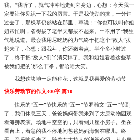
我。”我听了，就气冲冲地走到它身边，心想：今天我一
定要让你见识一下我的厉害。于是我使劲的拔，一分钟
过去了，那棵草仍然站在那里，草说：“你也可以叫你姐
姐帮忙啊，省得拔了老半天都拔不起来。”“不用了”我生
气地说道。最会我用尽吃奶的力气终于把这个“敌人”拔
起来了，心想：跟我斗，你还嫩着点。半个多小时过
了，终于把“敌人”们丫消灭掉了。我和姐姐看着这些草
被我们把的`那么干净，都哈哈大笑。
我想这块地一定能种花，这就是我喜爱的劳动节
快乐劳动节的作文300字 篇10
快乐的“五一”节快乐的“五一”节罗瀚文“五一”节到
了，我们休息三天，爸爸妈妈带我来到了太原动物园观
看海狮表演。场地中空空的，只看到几座小房子。坐在
看台上，着急的我不停地问爸爸妈妈海狮在哪儿。终
于，音乐响起来了，随着女主持人的详细介绍，从小房