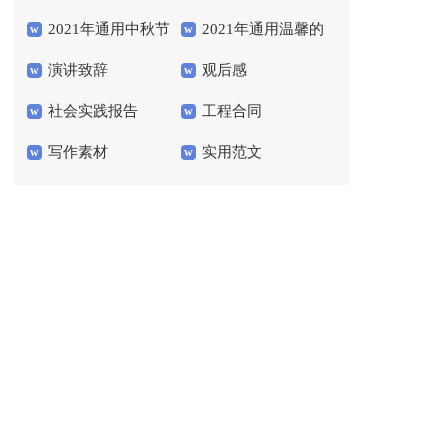
2021年通用中秋节
2021年通用温馨的
会
演讲致辞
观后感
祝贺词汇总54条
晚安心语语录40句
社会实践报告
工程合同
写作素材
实用范文