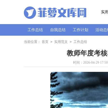
实
工作总结
自我总结
工作计划
活动总
策划书
讲话稿
广播稿
通讯稿
口
>
>
当前位置：
首页
实用范文
工作总结
教师年度考核
时间：2026-04-29 17:50