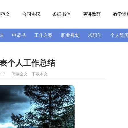
用范文
合同协议
条据书信
演讲致辞
教学资
结
申请书
工作方案
职业规划
求职信
个人简
号
导游词
实习报告
述职报告
表个人工作总结
:17
阅读全文
下载本文