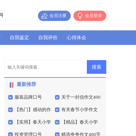
料
会员注册
会员登录
历
自我鉴定
自我评价
心得体会
最新推荐
服装品牌口号
关于一封信作文400
【热门】感动的作
有关春节小学作文
字三篇
【实用】春天小学
【精品】春天小学
文400字5篇
锦集7篇
投资管理口号
精选夸夸作文400字
作文300字3篇
作文400字三篇