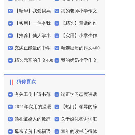
【精华】我爱妈妈
我的老师小学作文
4篇
【实用】一件令我
【精选】童话的作
小学作文4篇
300字3篇
【推荐】仙人掌小
【实用】小学生作
感动的事作文300字4篇
文300字合集五篇
充满正能量的中学
精选经历的作文400
学作文6篇
文300字6篇
精选元宵的作文400
我的奶奶小学作文
生励志口号
字3篇
字4篇
汇总五篇
猜你喜欢
有关工伤申请书范
端正学习态度讲话
2021年实用的温暖
【热门】领导的辞
文六篇
稿
婚礼证婚人的致辞
关于婚礼答谢词汇
的晚安心语微信71句
职报告4篇
母亲节贺卡祝福语
童年的读书心得体
范文（通用7篇）
编五篇