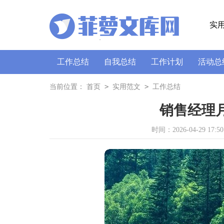
实
工作总结
自我总结
工作计划
活动总
策划书
讲话稿
广播稿
通讯稿
口
>
>
当前位置：
首页
实用范文
工作总结
销售经理
时间：2026-04-29 17:50