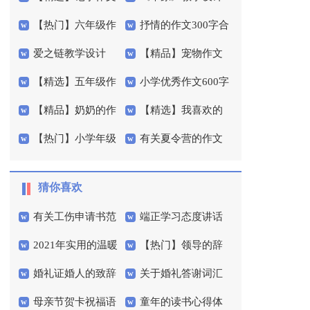
【热门】六年级作
抒情的作文300字合
600字集锦五篇
15篇
爱之链教学设计
【精品】宠物作文
文300字汇编10篇
集八篇
【精选】五年级作
小学优秀作文600字
300字集合五篇
【精品】奶奶的作
【精选】我喜欢的
文300字锦集5篇
4篇
【热门】小学年级
有关夏令营的作文
文400字三篇
运动作文300字四篇
作文300字4篇
300字4篇
猜你喜欢
有关工伤申请书范
端正学习态度讲话
2021年实用的温暖
【热门】领导的辞
文六篇
稿
婚礼证婚人的致辞
关于婚礼答谢词汇
的晚安心语微信71句
职报告4篇
母亲节贺卡祝福语
童年的读书心得体
范文（通用7篇）
编五篇