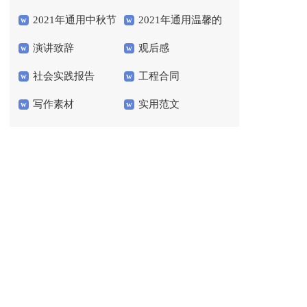
2021年通用中秋节
2021年通用温馨的
会
演讲致辞
观后感
祝贺词汇总54条
晚安心语语录40句
社会实践报告
工程合同
写作素材
实用范文