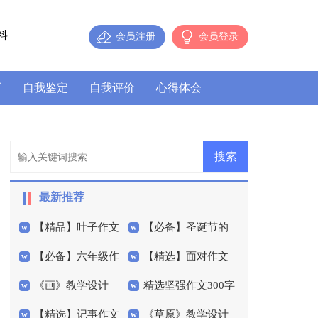
料
会员注册
会员登录
历
自我鉴定
自我评价
心得体会
最新推荐
【精品】叶子作文
【必备】圣诞节的
【必备】六年级作
【精选】面对作文
300字集合5篇
作文400字集合5篇
《画》教学设计
精选坚强作文300字
文300字集合10篇
400字4篇
【精选】记事作文
《草原》教学设计
汇编6篇