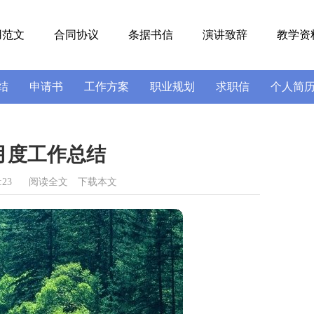
用范文
合同协议
条据书信
演讲致辞
教学资
结
申请书
工作方案
职业规划
求职信
个人简
号
导游词
实习报告
述职报告
月度工作总结
:23
阅读全文
下载本文