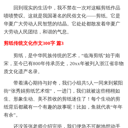
回到现实的生活中，我不禁在一次对这幅剪纸作品
啧啧赞叹。这就是我国著名的民俗文化——剪纸。它是
华夏广大劳动人民智慧的结晶。它处处都散发着华夏广
大劳动人民团结，和谐的气息。
剪纸传统文化作文300字 篇3
剪纸，是中华民族传统的艺术，“临海剪纸”始于南
宋，至今已有800年传承历史，20xx年被列入浙江省非物
质文化遗产名录。
带着满心期待与好奇，我们小组共5人一同来到紫阳
街“张秀娟剪纸艺术馆”，一进门，我们就被这些栩栩如
生、形象生动、美不胜收的剪纸迷住了！每个生动的剪
纸背后都藏有一个有趣的故事呢！比如，鱼就代表“年年
有余”。
还没等张老师介绍完毕，我们便急不可耐地想动手