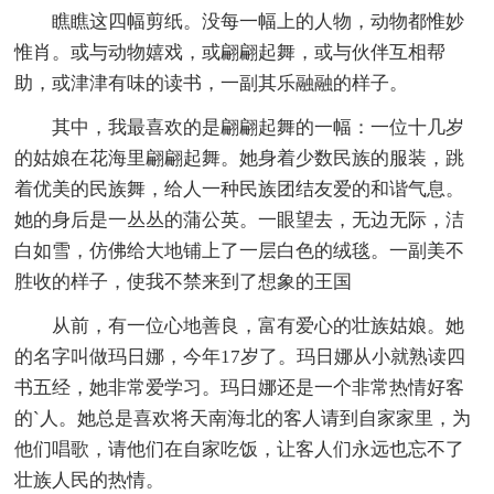
瞧瞧这四幅剪纸。没每一幅上的人物，动物都惟妙
惟肖。或与动物嬉戏，或翩翩起舞，或与伙伴互相帮
助，或津津有味的读书，一副其乐融融的样子。
其中，我最喜欢的是翩翩起舞的一幅：一位十几岁
的姑娘在花海里翩翩起舞。她身着少数民族的服装，跳
着优美的民族舞，给人一种民族团结友爱的和谐气息。
她的身后是一丛丛的蒲公英。一眼望去，无边无际，洁
白如雪，仿佛给大地铺上了一层白色的绒毯。一副美不
胜收的样子，使我不禁来到了想象的王国
从前，有一位心地善良，富有爱心的壮族姑娘。她
的名字叫做玛日娜，今年17岁了。玛日娜从小就熟读四
书五经，她非常爱学习。玛日娜还是一个非常热情好客
的`人。她总是喜欢将天南海北的客人请到自家家里，为
他们唱歌，请他们在自家吃饭，让客人们永远也忘不了
壮族人民的热情。