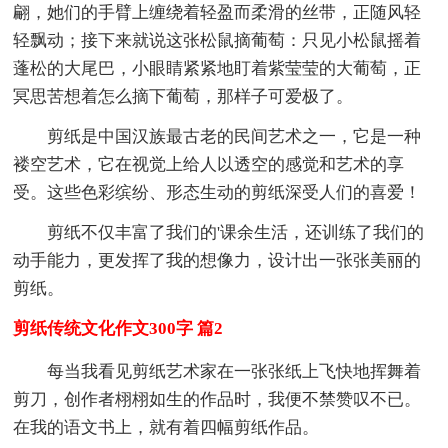
翩，她们的手臂上缠绕着轻盈而柔滑的丝带，正随风轻
轻飘动；接下来就说这张松鼠摘葡萄：只见小松鼠摇着
蓬松的大尾巴，小眼睛紧紧地盯着紫莹莹的大葡萄，正
冥思苦想着怎么摘下葡萄，那样子可爱极了。
剪纸是中国汉族最古老的民间艺术之一，它是一种
褛空艺术，它在视觉上给人以透空的感觉和艺术的享
受。这些色彩缤纷、形态生动的剪纸深受人们的喜爱！
剪纸不仅丰富了我们的'课余生活，还训练了我们的
动手能力，更发挥了我的想像力，设计出一张张美丽的
剪纸。
剪纸传统文化作文300字 篇2
每当我看见剪纸艺术家在一张张纸上飞快地挥舞着
剪刀，创作者栩栩如生的作品时，我便不禁赞叹不已。
在我的语文书上，就有着四幅剪纸作品。