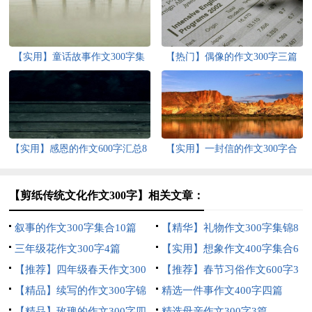
【实用】童话故事作文300字集
【热门】偶像的作文300字三篇
合8篇
【实用】感恩的作文600字汇总8
【实用】一封信的作文300字合
篇
集7篇
【剪纸传统文化作文300字】相关文章：
叙事的作文300字集合10篇
【精华】礼物作文300字集锦8
三年级花作文300字4篇
篇
【实用】想象作文400字集合6
【推荐】四年级春天作文300
篇
【推荐】春节习俗作文600字3
字汇总10篇
【精品】续写的作文300字锦
篇
精选一件事作文400字四篇
集8篇
【精品】玫瑰的作文300字四
精选母亲作文300字3篇