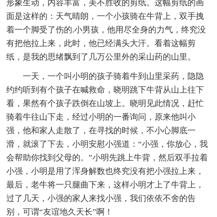
形象生动，内容丰富，美不胜收的剪纸。这幅剪纸的画
面是这样的：天气晴朗，一个小孩骑在牛背上，双手拽
着一个脚受了伤的.小男孩，他用尽全身的力气，终究没
有把他拉上来，此时，他已经满头大汗。看着这幅剪
纸，是我的思绪飘到了几万公里外的采山药的山里。
一天，一个叫小明的孩子骑着牛到山里采药，隐隐
约约听到有个孩子在喊救命，晓明跳下牛背从山上往下
看，果然有个孩子跌倒在山坡上。晓明见此情况，赶忙
骑着牛往山下走，经过小明的一番询问，原来他叫小
强，他和家人走散了，在寻找的时候，不小心脚底一
滑，就滚了下去，小明安慰小强道：“小强，你放心，我
会帮助你找到父母的。”小明先跳上牛背，然后双手拉着
小强，小明是用了浑身解数也终究没有把小强拉上来，
最后，老牛将一只腿曲下来，这样小明才上了牛背上，
过了几天，小强的家人来找小强，我们依依不舍的告
别，可谓“友谊地久天长”啊！