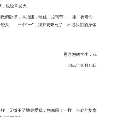
默，也经常发火。
们做俯卧撑，高抬腿，蛙跳，拉韧带……哇，要老命
馒头——三个“一”，我都要吃死了！不过我们的身体
思念您的学生：xx
20xx年10月15日
一样，无微不至地关爱我；您像园丁一样，辛勤的培育