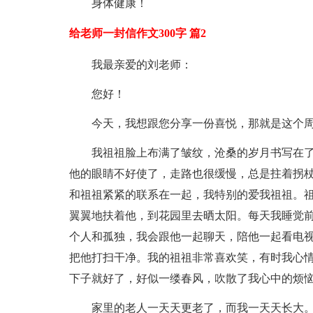
身体健康！
给老师一封信作文300字 篇2
我最亲爱的刘老师：
您好！
今天，我想跟您分享一份喜悦，那就是这个
我祖祖脸上布满了皱纹，沧桑的岁月书写在了
他的眼睛不好使了，走路也很缓慢，总是拄着拐
和祖祖紧紧的联系在一起，我特别的爱我祖祖。
翼翼地扶着他，到花园里去晒太阳。每天我睡觉
个人和孤独，我会跟他一起聊天，陪他一起看电
把他打扫干净。我的祖祖非常喜欢笑，有时我心
下子就好了，好似一缕春风，吹散了我心中的烦
家里的老人一天天更老了，而我一天天长大