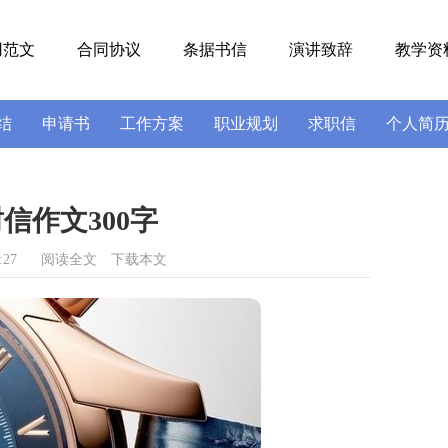
用范文
合同协议
条据书信
演讲致辞
教学资
结
申请书
工作方案
职业规划
求职信
个人简
号
导游词
实习报告
述职报告
信作文300字
:27
阅读全文
下载本文