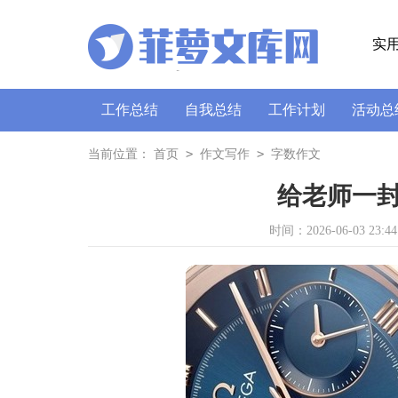
实
工作总结
自我总结
工作计划
活动总
策划书
讲话稿
广播稿
通讯稿
口
>
>
当前位置：
首页
作文写作
字数作文
给老师一封
时间：2026-06-03 23:44