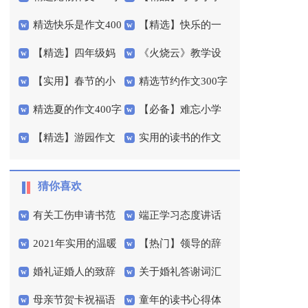
精选快乐是作文400
【精选】快乐的一
汇总五篇
作文300字四篇
【精选】四年级妈
《火烧云》教学设
字三篇
天小学作文四篇
【实用】春节的小
精选节约作文300字
妈作文300字集锦七篇
计
精选夏的作文400字
【必备】难忘小学
学作文汇编7篇
合集五篇
【精选】游园作文
实用的读书的作文
4篇
作文400字3篇
400字3篇
300字汇总六篇
猜你喜欢
有关工伤申请书范
端正学习态度讲话
2021年实用的温暖
【热门】领导的辞
文六篇
稿
婚礼证婚人的致辞
关于婚礼答谢词汇
的晚安心语微信71句
职报告4篇
母亲节贺卡祝福语
童年的读书心得体
范文（通用7篇）
编五篇