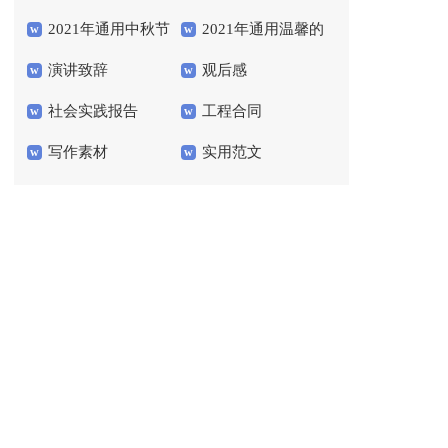
2021年通用中秋节
2021年通用温馨的
会
演讲致辞
观后感
祝贺词汇总54条
晚安心语语录40句
社会实践报告
工程合同
写作素材
实用范文