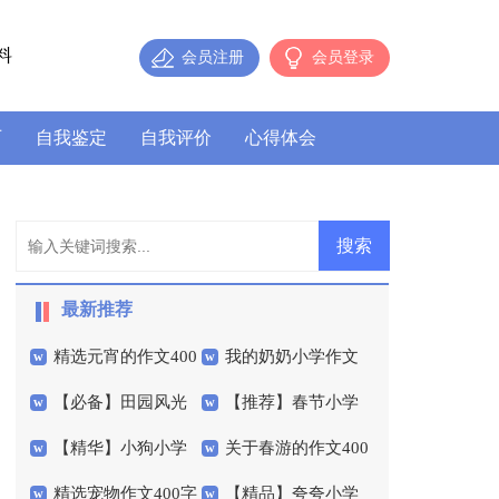
料
会员注册
会员登录
历
自我鉴定
自我评价
心得体会
最新推荐
精选元宵的作文400
我的奶奶小学作文
【必备】田园风光
【推荐】春节小学
字4篇
汇总五篇
【精华】小狗小学
关于春游的作文400
作文300字合集6篇
作文400字四篇
精选宠物作文400字
【精品】夸夸小学
作文300字三篇
字10篇