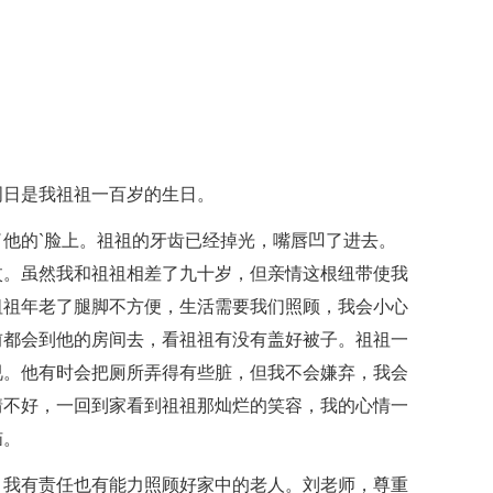
周日是我祖祖一百岁的生日。
他的`脸上。祖祖的牙齿已经掉光，嘴唇凹了进去。
杖。虽然我和祖祖相差了九十岁，但亲情这根纽带使我
祖祖年老了腿脚不方便，生活需要我们照顾，我会小心
前都会到他的房间去，看祖祖有没有盖好被子。祖祖一
视。他有时会把厕所弄得有些脏，但我不会嫌弃，我会
情不好，一回到家看到祖祖那灿烂的笑容，我的心情一
恼。
。我有责任也有能力照顾好家中的老人。刘老师，尊重