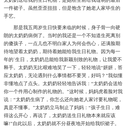
太奶奶送给我的生日礼物，是她在生前给我缝制的最后
一件裙子。虽然歪歪扭扭，但是饱含了她老人家毕生的
手艺。
那是我五周岁生日快要来临的时候，身子骨一向硬
朗的太奶奶病倒了。当时的我还是一个不知道生死离别
的傻孩子，一点儿也不明白家人为何会伤心，还满脸期
待地望着太奶奶，期待着她能给我生日礼物。因为每一
年的`生日，太奶奶总能给我新颖别致的礼物，让我爱不
释手。太奶奶无比艰难地笑了一下，轻轻地说“妍妍，答
应太奶奶，无论遇到什么事情都不要哭，好吗？”我似懂
非懂地点了点头。太奶奶轻轻地告诉我：“太奶奶会送给
你一个件用心制作的礼物的。”这时候，妈妈虎着脸对我
说：“太奶奶生病了，你怎么还向她老人家讨要礼物呢，
真是不懂事。”太奶奶立马制止了妈妈：“孩子生日，难
得这么开心，再说了，太奶奶送生日礼物本来就应该
嘛!”自此以后，太奶奶就不分昼夜地开始给我织裙子。