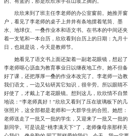
的、有蓝的，那是欣欣亲手在山坡上摘的。
欣欣来到了班主任李老师的办公室窗前。她推开窗
户，看见了李老师的桌子上井井有条地摆着笔筒、墨
水、地球仪、一叠作业本和语文书。在书本的中间还夹
着一支笔和一本台历，欣欣看到台历上的日期：九月十
日，也就是说，今天是教师节。
她看见了语文书上面还架着一副老花眼镜，想起了
李老师呕心沥血为教育事业日以继夜地工作。她不但备
好了课，还把厚厚一叠的作业本改完了。李老师一边教
我们语文，一边又钻研其它知识，很辛劳。所以眼睛不
好使了，才戴上了老花眼镜。想到这儿，欣欣情不自禁
地说：“李老师真好！”欣欣又看到了压在玻璃板下的几
张照片，这全部都是老师和一大群学生的合照。她想：
老师送走了一批又一批的学生，又迎来了一批又一批的
新同学。可是说是“桃李满天下”了，老师像母亲那样关
心我们，像辛勤的.园丁那样爱护我们。今天，我一定要