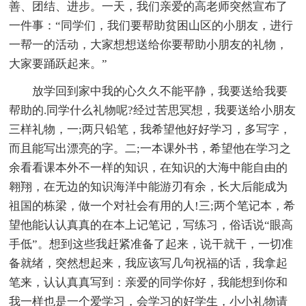
善、团结、进步。一天，我们亲爱的高老师突然宣布了
一件事：“同学们，我们要帮助贫困山区的小朋友，进行
一帮一的活动，大家想想送给你要帮助小朋友的礼物，
大家要踊跃起来。”
放学回到家中我的心久久不能平静，我要送给我要
帮助的.同学什么礼物呢?经过苦思冥想，我要送给小朋友
三样礼物，一;两只铅笔，我希望他好好学习，多写字，
而且能写出漂亮的字。二;一本课外书，希望他在学习之
余看看课本外不一样的知识，在知识的大海中能自由的
翱翔，在无边的知识海洋中能游刃有余，长大后能成为
祖国的栋梁，做一个对社会有用的人!三;两个笔记本，希
望他能认认真真的在本上记笔记，写练习，俗话说“眼高
手低”。想到这些我赶紧准备了起来，说干就干，一切准
备就绪，突然想起来，我应该写几句祝福的话，我拿起
笔来，认认真真写到：亲爱的同学你好，我能想到你和
我一样也是一个爱学习，会学习的好学生，小小礼物请